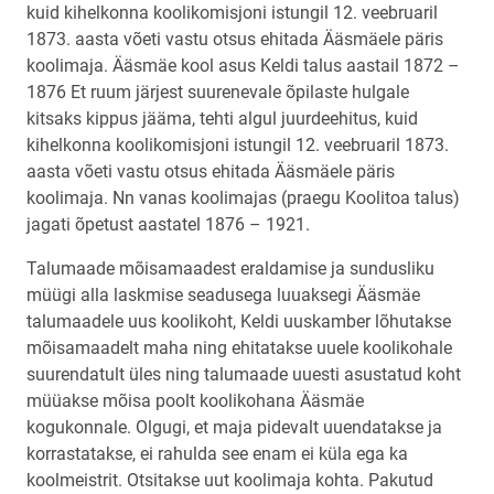
kuid kihelkonna koolikomisjoni istungil 12. veebruaril
1873. aasta võeti vastu otsus ehitada Ääsmäele päris
koolimaja. Ääsmäe kool asus Keldi talus aastail 1872 –
1876 Et ruum järjest suurenevale õpilaste hulgale
kitsaks kippus jääma, tehti algul juurdeehitus, kuid
kihelkonna koolikomisjoni istungil 12. veebruaril 1873.
aasta võeti vastu otsus ehitada Ääsmäele päris
koolimaja. Nn vanas koolimajas (praegu Koolitoa talus)
jagati õpetust aastatel 1876 – 1921.
Talumaade mõisamaadest eraldamise ja sundusliku
müügi alla laskmise seadusega luuaksegi Ääsmäe
talumaadele uus koolikoht, Keldi uuskamber lõhutakse
mõisamaadelt maha ning ehitatakse uuele koolikohale
suurendatult üles ning talumaade uuesti asustatud koht
müüakse mõisa poolt koolikohana Ääsmäe
kogukonnale. Olgugi, et maja pidevalt uuendatakse ja
korrastatakse, ei rahulda see enam ei küla ega ka
koolmeistrit. Otsitakse uut koolimaja kohta. Pakutud