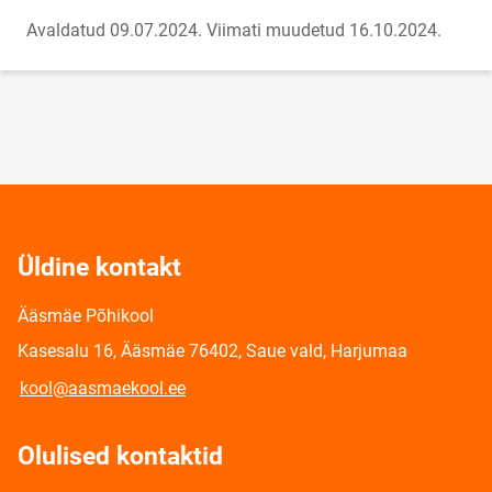
Avaldatud 09.07.2024.
Viimati muudetud 16.10.2024.
Üldine kontakt
Ääsmäe Põhikool
Kasesalu 16, Ääsmäe 76402, Saue vald, Harjumaa
kool@aasmaekool.ee
Olulised kontaktid