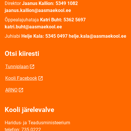
Direktor
Jaanus Kallion: 5349 1082
jaanus.kallion@aasmaekool.ee
Õppealajuhataja
Katri Buht: 5362 5697
katri.buht@aasmaekool.ee
Juhiabi
Helje Kala: 5345 0497 helje.kala@aasmaekool.ee
Otsi kiiresti
Tunniplaan
Kooli Facebook
ARNO
Kooli järelevalve
Haridus- ja Teadusministeerium
telefon: 735 0222