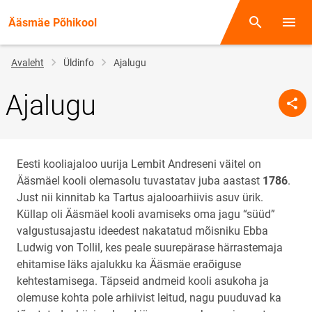
Ääsmäe Põhikool
Otsing
Menüü
Jälglink
Avaleht
Üldinfo
Ajalugu
Ajalugu
Eesti kooliajaloo uurija Lembit Andreseni väitel on
Ääsmäel kooli olemasolu tuvastatav juba aastast
1786
.
Just nii kinnitab ka Tartus ajalooarhiivis asuv ürik.
Küllap oli Ääsmäel kooli avamiseks oma jagu “süüd”
valgustusajastu ideedest nakatatud mõisniku Ebba
Ludwig von Tollil, kes peale suurepärase härrastemaja
ehitamise läks ajalukku ka Ääsmäe eraõiguse
kehtestamisega. Täpseid andmeid kooli asukoha ja
olemuse kohta pole arhiivist leitud, nagu puuduvad ka