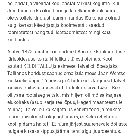
neljandat ja viiendat kooliaastat tarkust koguma. Kui
Jüril taipu oleks olnud poega kihelkonnakooli saata,
oleks tollele kindlasti parem haridus jõukohane olnud,
kuigi kenast käekirjast ja koolmeistrilt saadud
raamatutest hangitud lisateadmistest mingi kasu
kindlasti oli.
Alates 1872. aastast on andmed Ääsmäe koolihariduse
järjepidevuse kohta kirjalikult täiesti olemas. Kool
asutati KELDI TALLU ja esimesel talvel oli õpetajaks
Tallinnas haridust saanud oma küla mees Jaan Wentsel,
kui koolis õppis 16 poissi ja 4 tüdrukut. Järgmisel talvel
kasvas õpilaste arv eeskätt tüdrukute arvelt 45ni. Keldi
oli vana rootsiaegne talu, mis hiljem oli mõisa karjase
elukohaks (asub Karja tee lõpus, Hageri maanteest üle
minna). Talvel oli ka karjatalus vähem tööd ja rohkem
ruumi, mis ilmselt oligi põhjuseks, et Keldi rehetares
kooli pidama hakati. Et ruum järjest suurenevale õpilaste
hulgale kitsaks kippus jääma, tehti algul juurdeehitus,