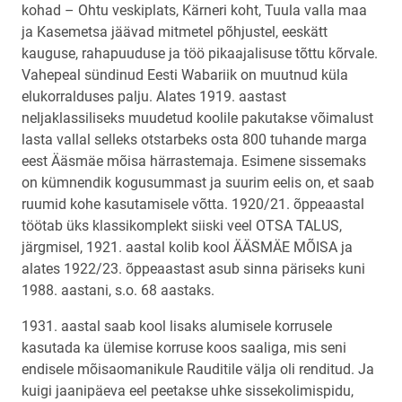
kohad – Ohtu veskiplats, Kärneri koht, Tuula valla maa
ja Kasemetsa jäävad mitmetel põhjustel, eeskätt
kauguse, rahapuuduse ja töö pikaajalisuse tõttu kõrvale.
Vahepeal sündinud Eesti Wabariik on muutnud küla
elukorralduses palju. Alates 1919. aastast
neljaklassiliseks muudetud koolile pakutakse võimalust
lasta vallal selleks otstarbeks osta 800 tuhande marga
eest Ääsmäe mõisa härrastemaja. Esimene sissemaks
on kümnendik kogusummast ja suurim eelis on, et saab
ruumid kohe kasutamisele võtta. 1920/21. õppeaastal
töötab üks klassikomplekt siiski veel OTSA TALUS,
järgmisel, 1921. aastal kolib kool ÄÄSMÄE MÕISA ja
alates 1922/23. õppeaastast asub sinna päriseks kuni
1988. aastani, s.o. 68 aastaks.
1931. aastal saab kool lisaks alumisele korrusele
kasutada ka ülemise korruse koos saaliga, mis seni
endisele mõisaomanikule Rauditile välja oli renditud. Ja
kuigi jaanipäeva eel peetakse uhke sissekolimispidu,