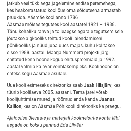
jätkub veel tükk aega jagelemine endise peremehega,
kes heakorrastatud kooliõue oma sõiduteena armastab
pruukida. Ääsmäe kool anno 1786
Ääsmäe mõisas tegutses kool aastatel 1921 – 1988.
Tänu kohaliku rahva ja tolleaegse agarale tegutsemisele
jõutakse algkooliks tehtud kooli laiendamiseni
põhikooliks ja nüüd juba uues majas, kuhu kolitakse
sisse 1988. aastal. Maarja Nummerti projekti järgi
ehitatud kena hoone kogub ehituspreemiaid ja 1992.
aastal valmib ka avar võimlakompleks. Koolihoone on
ehteks kogu Ääsmäe asulale.
Uue kooli esimeseks direktoriks saab
Jaak Hiisjärv
, kes
tüürib koolilaeva 2005. aastani. Tema järel võtab
koolijuhtimise mured ja rõõmud enda kanda
Jaanus
Kallion
, kes on Ääsmäe Põhikooli direktoriks ka praegu.
Ajaloolise ülevaate ja materjali koolmeistrite kohta läbi
aegade on kokku pannud Eda Liiväär