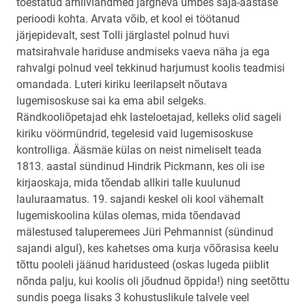
tõestatud arhiiviandmed järgneva umbes saja-aastase
perioodi kohta. Arvata võib, et kool ei töötanud
järjepidevalt, sest Tolli järglastel polnud huvi
matsirahvale hariduse andmiseks vaeva näha ja ega
rahvalgi polnud veel tekkinud harjumust koolis teadmisi
omandada. Luteri kiriku leerilapselt nõutava
lugemisoskuse sai ka ema abil selgeks.
Rändkooliõpetajad ehk lasteloetajad, kelleks olid sageli
kiriku vöörmündrid, tegelesid vaid lugemisoskuse
kontrolliga. Ääsmäe külas on neist nimeliselt teada
1813. aastal sündinud Hindrik Pickmann, kes oli ise
kirjaoskaja, mida tõendab allkiri talle kuulunud
lauluraamatus. 19. sajandi keskel oli kool vähemalt
lugemiskoolina külas olemas, mida tõendavad
mälestused taluperemees Jüri Pehmannist (sündinud
sajandi algul), kes kahetses oma kurja võõrasisa keelu
tõttu pooleli jäänud haridusteed (oskas lugeda piiblit
nõnda palju, kui koolis oli jõudnud õppida!) ning seetõttu
sundis poega lisaks 3 kohustuslikule talvele veel