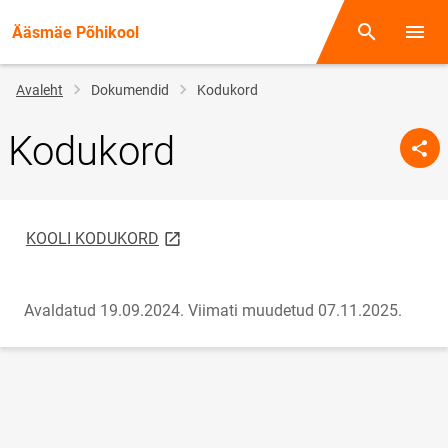
Ääsmäe Põhikool
Otsing
Menüü
Jälglink
Avaleht
Dokumendid
Kodukord
Kodukord
link opens on new page
KOOLI KODUKORD
Avaldatud 19.09.2024.
Viimati muudetud 07.11.2025.