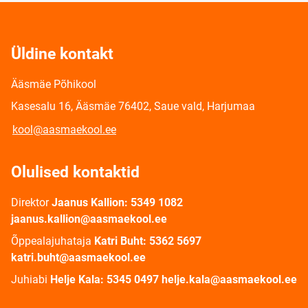
Üldine kontakt
Ääsmäe Põhikool
Kasesalu 16, Ääsmäe 76402, Saue vald, Harjumaa
kool@aasmaekool.ee
Olulised kontaktid
Direktor
Jaanus Kallion: 5349 1082
jaanus.kallion@aasmaekool.ee
Õppealajuhataja
Katri Buht: 5362 5697
katri.buht@aasmaekool.ee
Juhiabi
Helje Kala: 5345 0497 helje.kala@aasmaekool.ee