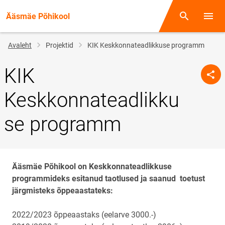
Ääsmäe Põhikool
Otsing
Menüü
Jälglink
Avaleht
Projektid
KIK Keskkonnateadlikkuse programm
KIK
Keskkonnateadlikku
se programm
Ääsmäe Põhikool on Keskkonnateadlikkuse
programmideks esitanud taotlused ja saanud toetust
järgmisteks õppeaastateks:
2022/2023 õppeaastaks (eelarve 3000.-)