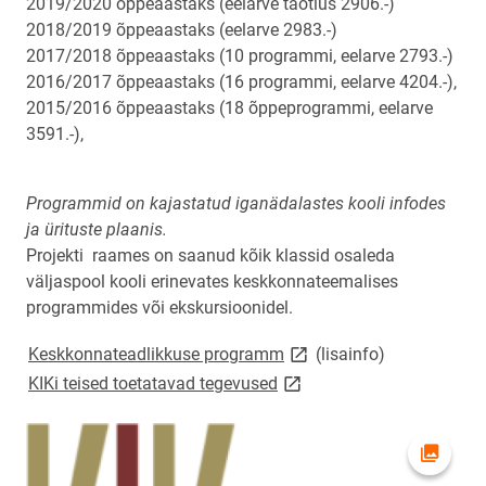
2019/2020 õppeaastaks (eelarve taotlus 2906.-)
2018/2019 õppeaastaks (eelarve 2983.-)
2017/2018 õppeaastaks (10 programmi, eelarve 2793.-)
2016/2017 õppeaastaks (16 programmi, eelarve 4204.-),
2015/2016 õppeaastaks (18 õppeprogrammi, eelarve
3591.-),
Programmid on kajastatud iganädalastes kooli infodes
ja ürituste plaanis.
Projekti raames on saanud kõik klassid osaleda
väljaspool kooli erinevates keskkonnateemalises
programmides või ekskursioonidel.
link opens on new page
Keskkonnateadlikkuse programm
(lisainfo)
link opens on new page
KIKi teised toetatavad tegevused
Ava fot