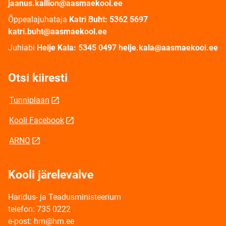
jaanus.kallion@aasmaekool.ee
Õppealajuhataja
Katri Buht: 5362 5697
katri.buht@aasmaekool.ee
Juhiabi
Helje Kala: 5345 0497 helje.kala@aasmaekool.ee
Otsi kiiresti
Tunniplaan
Kooli Facebook
ARNO
Kooli järelevalve
Haridus- ja Teadusministeerium
telefon: 735 0222
e-post: hm@hm.ee