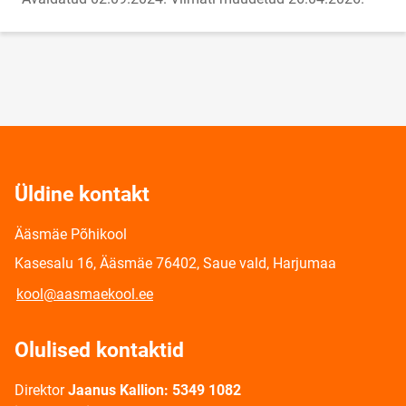
Üldine kontakt
Ääsmäe Põhikool
Kasesalu 16, Ääsmäe 76402, Saue vald, Harjumaa
kool@aasmaekool.ee
Olulised kontaktid
Direktor
Jaanus Kallion: 5349 1082