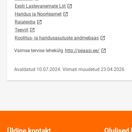
link opens on new page
Eesti Lastevanemate Liit
link opens on new page
Haridus ja Noorteamet
link opens on new page
Rajaleidja
link opens on new page
Teeviit
link opens on n
Koolitus- ja haridusasutuste andmebaas
link opens on 
Vaimse tervise lehekülg
http://peaasi.ee/
Avaldatud 10.07.2024.
Viimati muudetud 23.04.2026.
Üldine kontakt
Olulised 