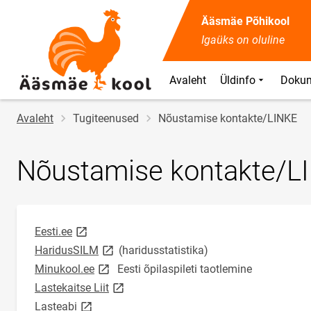
Ääsmäe Põhikool
Igaüks on oluline
Avaleht
Üldinfo
Doku
Jälglink
Avaleht
Tugiteenused
Nõustamise kontakte/LINKE
Nõustamise kontakte/L
link opens on new page
Eesti.ee
link opens on new page
HaridusSILM
(haridusstatistika)
link opens on new page
Minukool.ee
Eesti õpilaspileti taotlemine
link opens on new page
Lastekaitse Liit
link opens on new page
Lasteabi