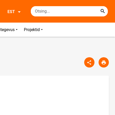
EST
itegevus
Projektid