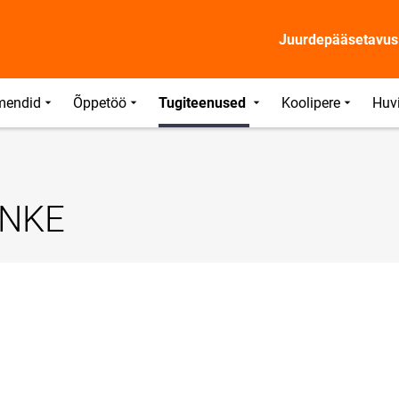
Juurdepääsetavus
mendid
Õppetöö
Tugiteenused
Koolipere
Huv
INKE